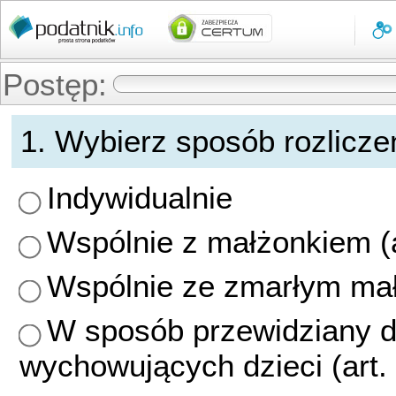
Pomiń
menu
i
przejdź
do
Postęp:
treści
0%
strony
Sposób
1. Wybierz sposób rozlicze
rozliczenia
-
Indywidualnie
Sposób
Wspólnie z małżonkiem (ar
rozliczenia
Wspólnie ze zmarłym małż
W sposób przewidziany d
wychowujących dzieci (art. 